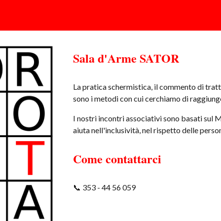
Sala d'
A
rme
SATOR
La pratica schermistica, il commento di tratta
sono i metodi con cui cerchiamo di raggiunge
I nostri incontri associativi sono basati sul 
aiuta nell'inclusività, nel rispetto delle pers
Come contattarci
📞
353 - 44 56 059