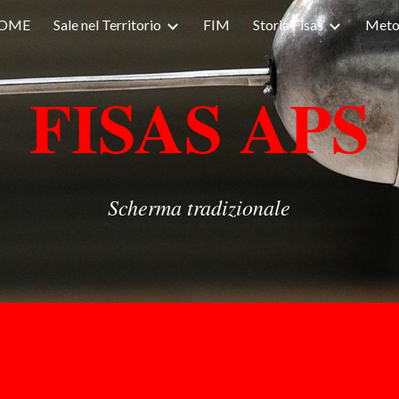
OME
Sale nel Territorio
FIM
Storia Fisas
Meto
ip to main content
Skip to navigat
FISAS APS
Scherma tradizionale