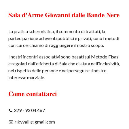
Sala d'
A
rme
Giovanni dalle Bande Nere
La pratica schermistica, il commento di trattati, la
partecipazione ad eventi pubblici e privati, sono i metodi
con cui cerchiamo di raggiungere il nostro scopo.
I nostri incontri associativi sono basati sul Metodo Fisas
e regolati dall'etichetta di Sala che ci aiuta nell'inclusività,
nel rispetto delle persone e nel perseguire il nostro
interesse marziale.
Come contattarci
📞
329 - 93 04 467
✉️
rikyvalli@gmail.com